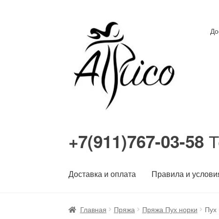
Перейти
Перейти
До
к
к
навигации
содержимому
Т
+7(911)767-03-58
Доставка и оплата
Правила и услови
Главная
Пряжа
Пряжа Пух норки
Пух