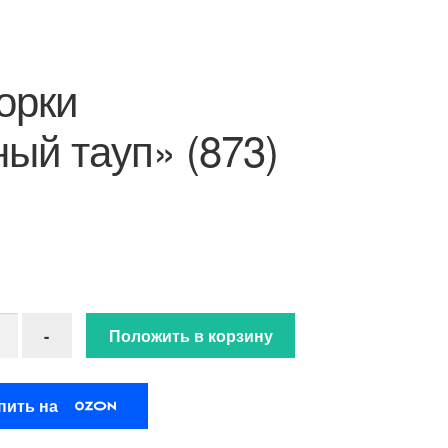
орки
ый тауп» (873)
ство товара Пух норки"Темный тауп" (873)
-
Положить в корзину
пить на