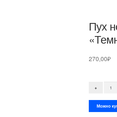
Пух н
«Темн
270,00
₽
Количе
+
Можно ку