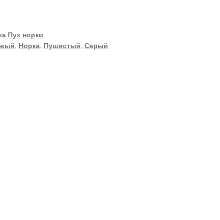
а Пух норки
евый
,
Норка
,
Пушистый
,
Серый