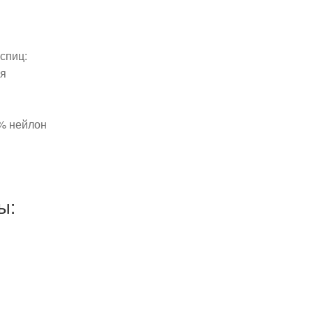
спиц:
ая
0% нейлон
ы: