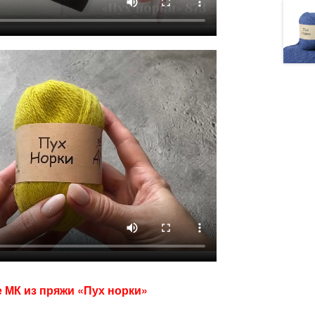
е МК из пряжи «Пух норки»