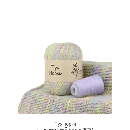
Пух норки
«Тропический микс» (878)