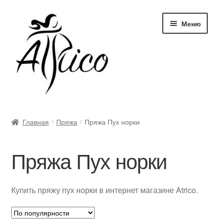
Перейти
Перейти
Меню
к
к
навигации
содержимому
Доставка и оплата
Главная
Пряжа
Пряжа Пух норки
Правила и условия
Пряжа Пух норки
Контакты
Корзина
Купить пряжу пух норки в интернет магазине Atrico.
Опт