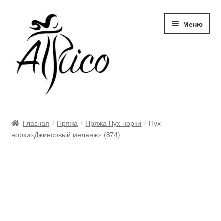
Перейти
Перейти
Меню
к
к
навигации
содержимому
Доставка и оплата
Главная
Пряжа
Пряжа Пух норки
Пух
норки«Джинсовый меланж» (874)
Правила и условия
Контакты
Корзина
Опт