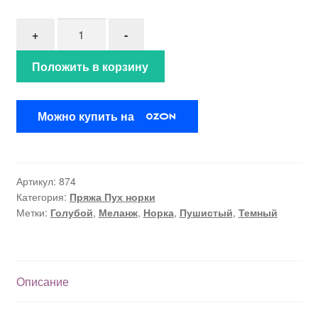
Количество товара Пух норки"Джинсовый меланж
+
-
Положить в корзину
Можно купить на
Артикул:
874
Категория:
Пряжа Пух норки
Метки:
Голубой
,
Меланж
,
Норка
,
Пушистый
,
Темный
Описание