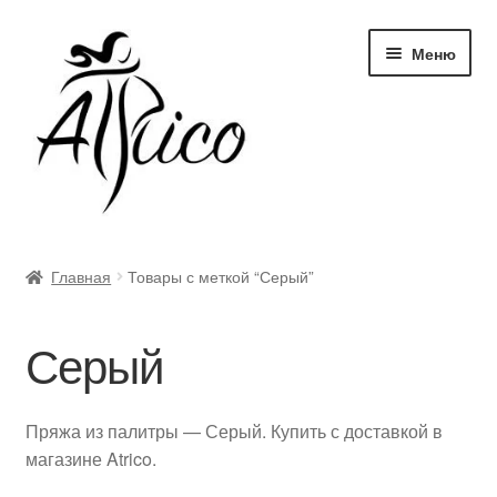
Перейти
Перейти
Меню
к
к
навигации
содержимому
Доставка и оплата
Главная
Товары с меткой “Серый”
Правила и условия
Серый
Контакты
Корзина
Пряжа из палитры — Серый. Купить с доставкой в
магазине Atrico.
Опт