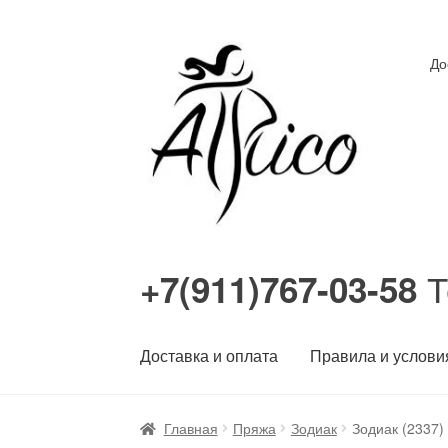
Перейти
Перейти
До
к
к
навигации
содержимому
Т
+7(911)767-03-58
Доставка и оплата
Правила и услови
Главная
Пряжа
Зодиак
Зодиак (2337)