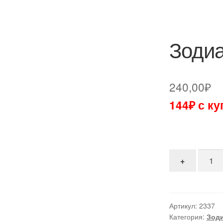
Зодиа
240,00
₽
144₽ с к
Количе
+
Артикул:
2337
Категория:
Зод