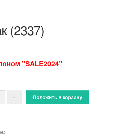
к (2337)
упоном "SALE2024"
ство товара Зодиак (2337)
-
Положить в корзину
иак