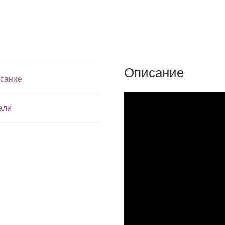
Описание
сание
али