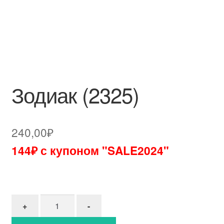
Зодиак (2325)
240,00
₽
144₽ с купоном "SALE2024"
Количество товара Зодиак (2325)
+
-