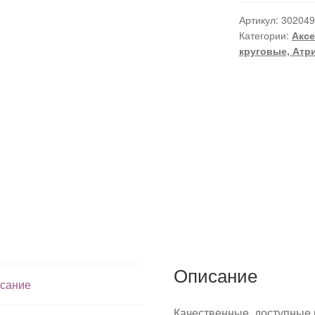
Артикул:
302049
Категории:
Аксе
круговые, Атри
Описание
сание
Качественные, доступные 