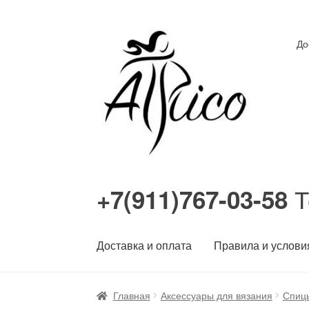
Перейти
Перейти
До
к
к
навигации
содержимому
Т
+7(911)767-03-58
Доставка и оплата
Правила и услови
Главная
Аксессуары для вязания
Спиц