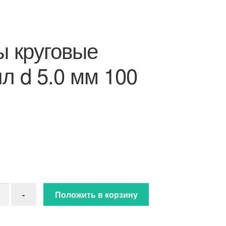
 круговые
л d 5.0 мм 100
ство товара Спицы круговые металл d 5.0 мм 100 см
-
Положить в корзину