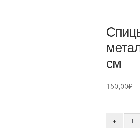
Спицы
метал
см
150,00
₽
Количе
+