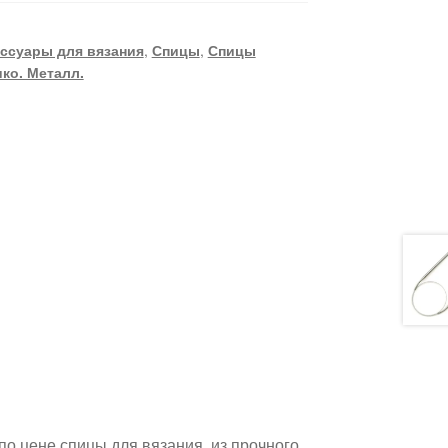
ссуары для вязания
,
Спицы
,
Спицы
ко. Металл.
по цене спицы для вязания, из прочного