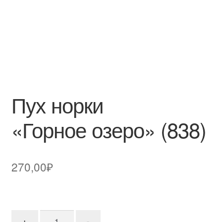
Пух норки
«Горное озеро» (838)
270,00
₽
Количество товара Пух норки"Горное озеро" (838
+
-