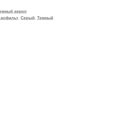
емный акрил
 асфальт
,
Серый
,
Темный