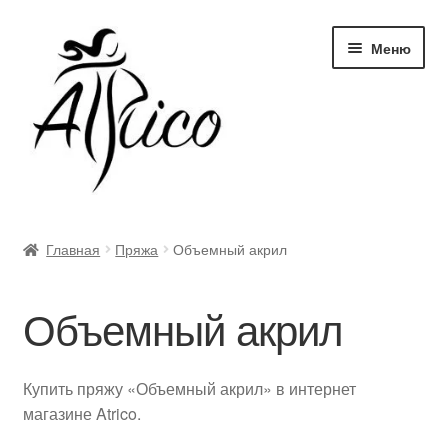
Перейти
Перейти
Меню
к
к
навигации
содержимому
Доставка и оплата
Главная
Пряжа
Объемный акрил
Правила и условия
Объемный акрил
Контакты
Корзина
Купить пряжу «Объемный акрил» в интернет
магазине Atrico.
Опт