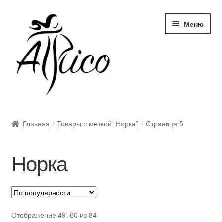
Перейти
Перейти
Меню
к
к
навигации
содержимому
Доставка и оплата
Главная
Товары с меткой “Норка”
Страница 5
Правила и условия
Норка
Контакты
Корзина
Опт
Отображение 49–60 из 84