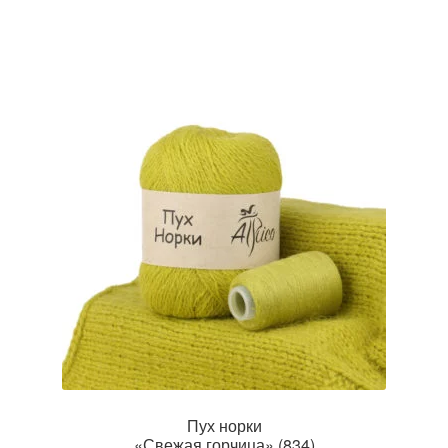
Пух норки
«Свежая горчица» (834)