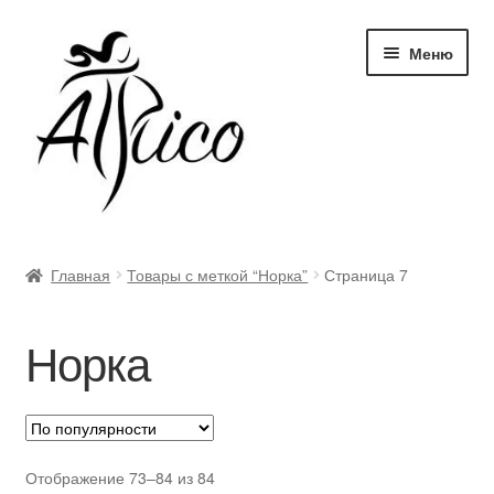
Перейти
Перейти
Меню
к
к
навигации
содержимому
Доставка и оплата
Главная
Товары с меткой “Норка”
Страница 7
Правила и условия
Норка
Контакты
Корзина
Опт
Отображение 73–84 из 84