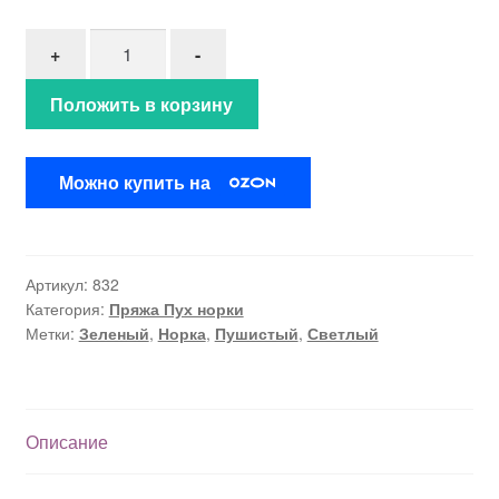
Количество товара Пух норки"Лавровый лист" (8
+
-
Положить в корзину
Можно купить на
Артикул:
832
Категория:
Пряжа Пух норки
Метки:
Зеленый
,
Норка
,
Пушистый
,
Светлый
Описание