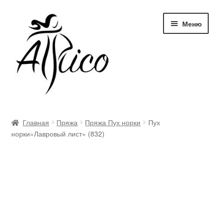
Перейти
Перейти
Меню
к
к
навигации
содержимому
Доставка и оплата
Главная
Пряжа
Пряжа Пух норки
Пух
норки«Лавровый лист» (832)
Правила и условия
Контакты
Корзина
Опт