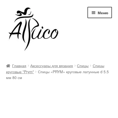
Перейти
Перейти
Меню
к
к
навигации
содержимому
Доставка и оплата
Главная
Аксессуары для вязания
Спицы
Спицы
круговые "Prym"
Спицы «PRYM» круговые латунные d 5.5
Правила и условия
мм 80 см
Контакты
Корзина
Опт