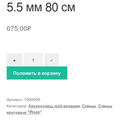
5.5 мм 80 см
675,00
₽
Количество товара Спицы "PRYM" круговые лату
+
-
Положить в корзину
Артикул:
1000006
Категории:
Аксессуары для вязания
,
Спицы
,
Спицы
круговые "Prym"