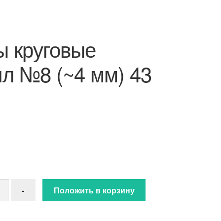
 круговые
л №8 (~4 мм) 43
ство товара Спицы круговые металл №8 (~4 мм) 43 см
-
Положить в корзину