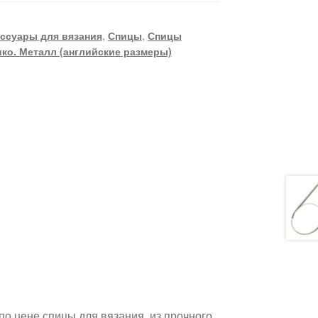
ссуары для вязания
,
Спицы
,
Спицы
ико. Металл (английские размеры)
по цене спицы для вязания, из прочного