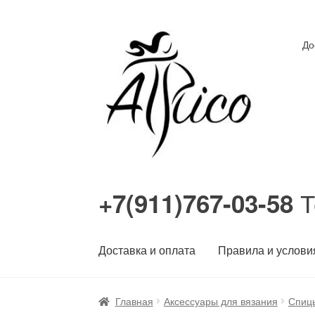
Перейти
Перейти
До
к
к
навигации
содержимому
Т
+7(911)767-03-58
Доставка и оплата
Правила и услови
Главная
Аксессуары для вязания
Спиц