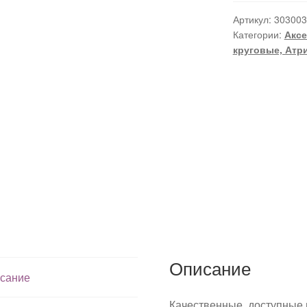
Артикул:
303003
Категории:
Аксе
круговые, Атр
Описание
сание
Качественные, доступные 