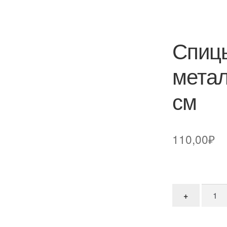
Спицы
метал
см
110,00
₽
Количе
+