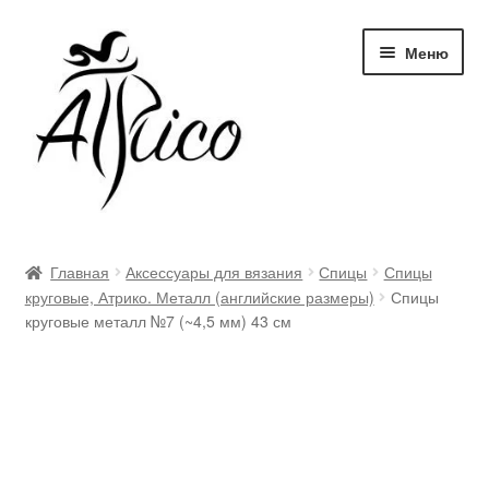
Перейти
Перейти
Меню
к
к
навигации
содержимому
Доставка и оплата
Главная
Аксессуары для вязания
Спицы
Спицы
круговые, Атрико. Металл (английские размеры)
Спицы
Правила и условия
круговые металл №7 (~4,5 мм) 43 см
Контакты
Корзина
Опт