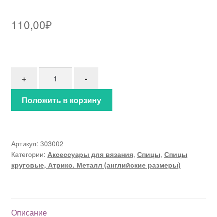
110,00
₽
Количество товара Спицы круговые металл №7 (~
+
-
Положить в корзину
Артикул:
303002
Категории:
Аксессуары для вязания
,
Спицы
,
Спицы
круговые, Атрико. Металл (английские размеры)
Описание