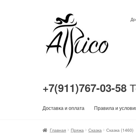
Перейти
Перейти
До
к
к
навигации
содержимому
Т
+7(911)767-03-58
Доставка и оплата
Правила и услови
Главная
Пряжа
Сказка
Сказка (1460)