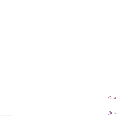
Опи
Дет