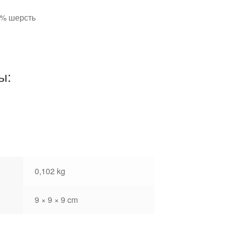
0% шерсть
ы:
0,102 kg
9 × 9 × 9 cm