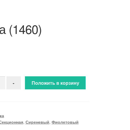
а (1460)
ство товара Сказка (1460)
-
Положить в корзину
ка
Секционная
,
Сиреневый
,
Фиолетовый