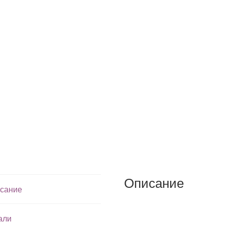
Описание
сание
али