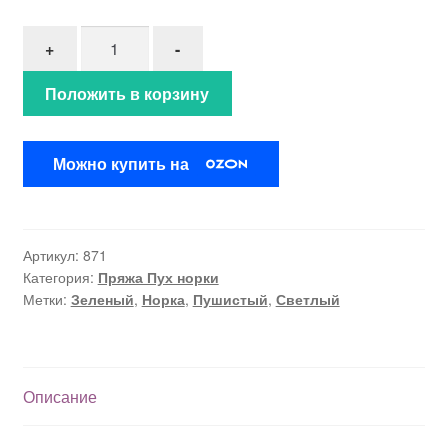
Количество товара Пух норки"Светлый изумруд" 
+
-
Положить в корзину
Можно купить на
Артикул:
871
Категория:
Пряжа Пух норки
Метки:
Зеленый
,
Норка
,
Пушистый
,
Светлый
Описание