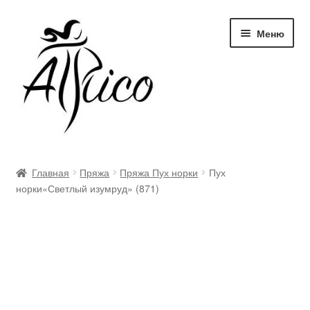
Перейти
Перейти
Меню
к
к
навигации
содержимому
Доставка и оплата
Главная
Пряжа
Пряжа Пух норки
Пух
норки«Светлый изумруд» (871)
Правила и условия
Контакты
Корзина
Опт