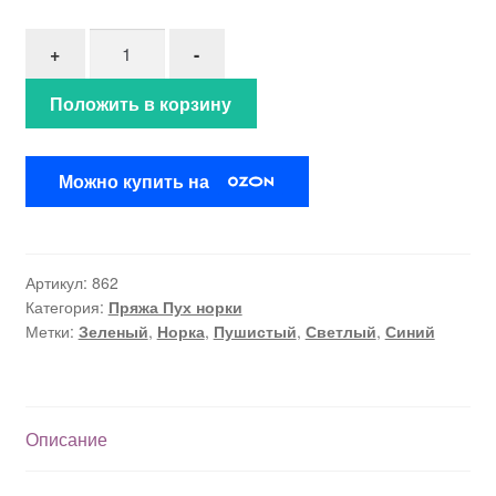
Количество товара Пух норки"Морская волна" (8
+
-
Положить в корзину
Можно купить на
Артикул:
862
Категория:
Пряжа Пух норки
Метки:
Зеленый
,
Норка
,
Пушистый
,
Светлый
,
Синий
Описание