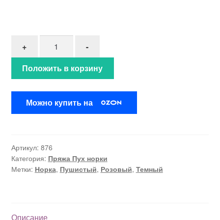
Количество товара Пух норки"Малиновое суфле"
+
-
Положить в корзину
Можно купить на
Артикул:
876
Категория:
Пряжа Пух норки
Метки:
Норка
,
Пушистый
,
Розовый
,
Темный
Описание