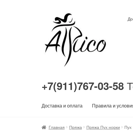
Перейти
Перейти
До
к
к
навигации
содержимому
Т
+7(911)767-03-58
Доставка и оплата
Правила и услови
Главная
Пряжа
Пряжа Пух норки
Пух