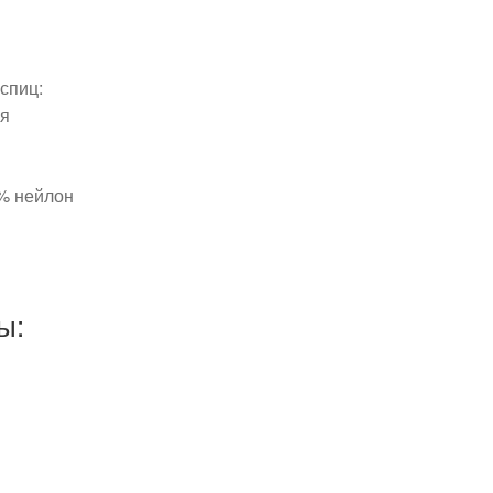
спиц:
ая
0% нейлон
ы: