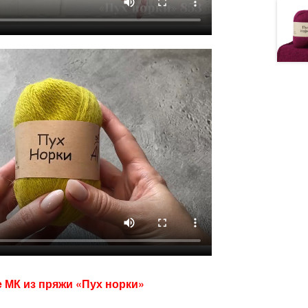
е МК из пряжи «Пух норки»