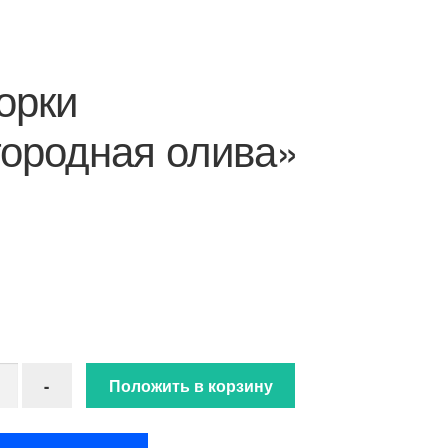
орки
ородная олива»
ство товара Пух норки"Благородная олива" (853)
-
Положить в корзину