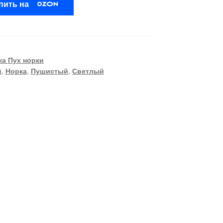
пить на
а Пух норки
й
,
Норка
,
Пушистый
,
Светлый