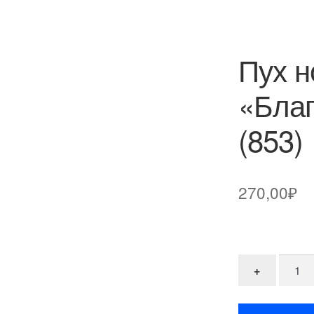
Пух н
«Благ
(853)
270,00
₽
Количе
+