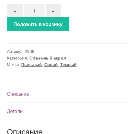
Количество товара Объемный акрил (2938)
+
-
Положить в корзину
Артикул:
2938
Категория:
Объемный акрил
Метки:
Пыльный
,
Синий
,
Темный
Описание
Детали
Описание