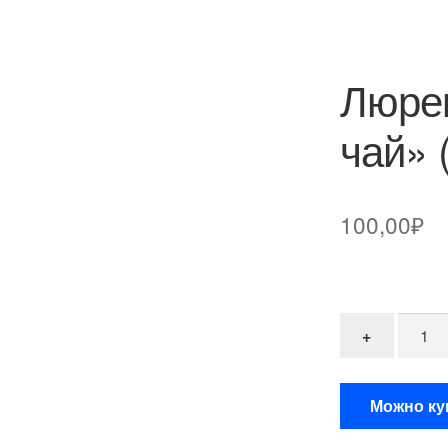
Люре
чай» 
100,00
₽
Количе
+
Можно ку