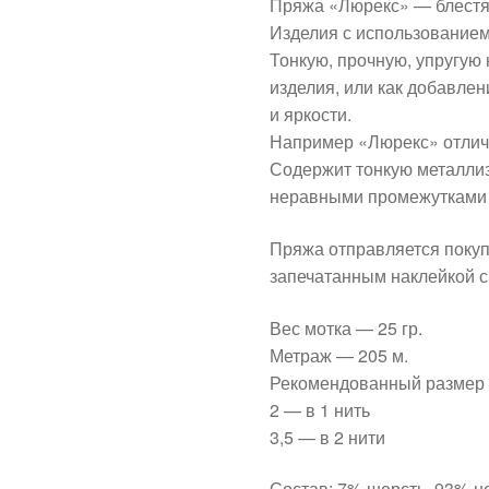
Пряжа «Люрекс» — блестя
Изделия с использованием
Тонкую, прочную, упругую 
изделия, или как добавлен
и яркости.
Например «Люрекс» отлично
Содержит тонкую металлиз
неравными промежутками 
Пряжа отправляется поку
запечатанным наклейкой с
Вес мотка — 25 гр.
Метраж — 205 м.
Рекомендованный размер 
2 — в 1 нить
3,5 — в 2 нити
Состав: 7% шерсть, 93% н