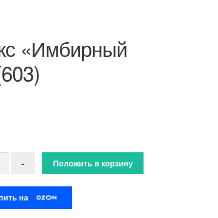
кс «Имбирный
(603)
ство товара Люрекс "Имбирный чай" (603)
-
Положить в корзину
пить на