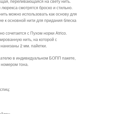
щая, переливающаяся на свету нить.
 люрекса смотрятся броско и стильно.
нить можно использовать как основу для
ие к основной нити для придания блеска
 сочетается с Пухом норки Atrico.
ированную нить, на которой с
нанизаны 2 мм. пайетки.
пателю в индивидуальном БОПП пакете,
 номером тона.
спиц:
ейлон