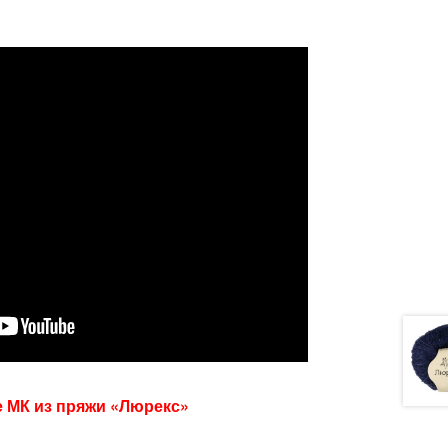
е МК из пряжи «Люрекс»