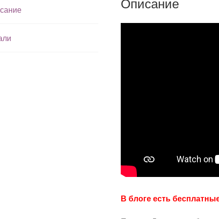
Описание
сание
али
В блоге есть бесплатны