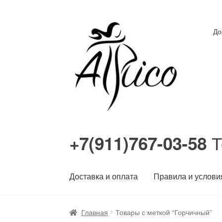
Перейти
Перейти
До
к
к
навигации
содержимому
Т
+7(911)767-03-58
Доставка и оплата
Правила и услови
Главная
Товары с меткой “Горчичный”