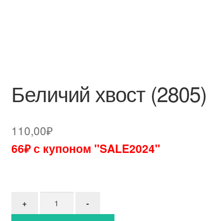
Беличий хвост (2805)
110,00
₽
66₽ с купоном "SALE2024"
Количество товара Беличий хвост (2805)
+
-