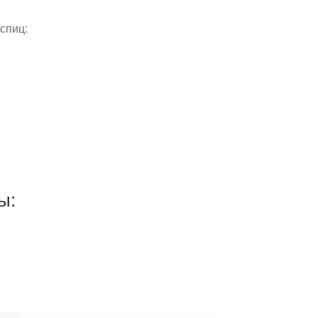
спиц:
ы: