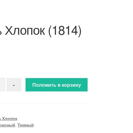
 Хлопок (1814)
ство товара 100 % Хлопок (1814)
-
Положить в корзину
 Хлопок
расный
,
Темный