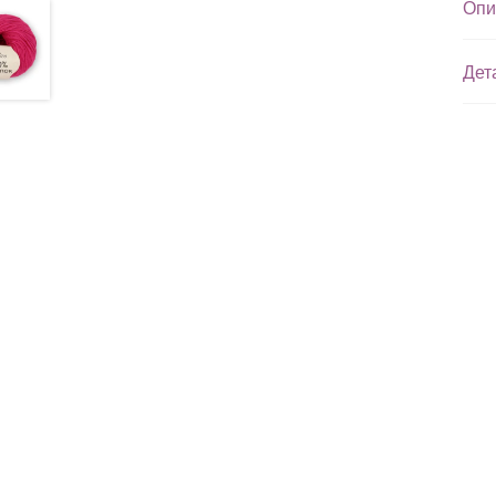
Опи
Дет