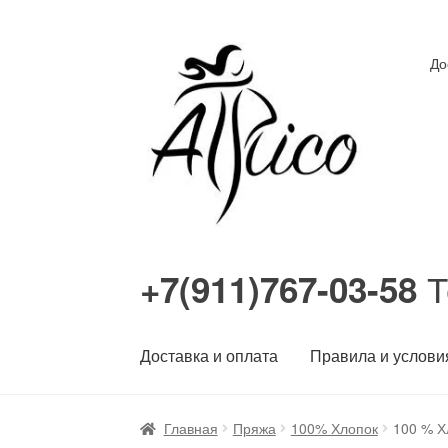
Перейти
Перейти
До
к
к
навигации
содержимому
Т
+7(911)767-03-58
Доставка и оплата
Правила и услови
Главная
Пряжа
100% Хлопок
100 % Х