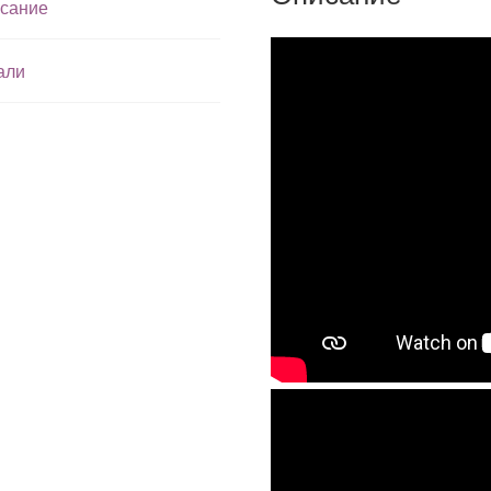
сание
али