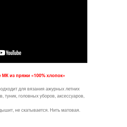
е МК из пряжи «100% хлопок»
подходит для вязания ажурных летних
, туник, головных уборов, аксессуаров,
дышит, не скатывается. Нить матовая.