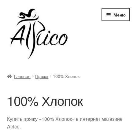
Перейти
Перейти
Меню
к
к
навигации
содержимому
Доставка и оплата
Главная
Пряжа
100% Хлопок
Правила и условия
100% Хлопок
Контакты
Корзина
Купить пряжу «100% Хлопок» в интернет магазине
Atrico.
Опт