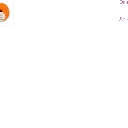
Опи
Дет