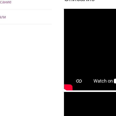
сание
али