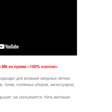
е МК из пряжи «100% хлопок»
подходит для вязания ажурных летних
, туник, головных уборов, аксессуаров,
дышит, не скатывается. Нить матовая.