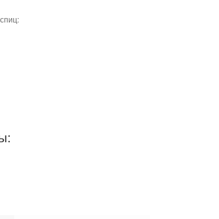
спиц:
ы: