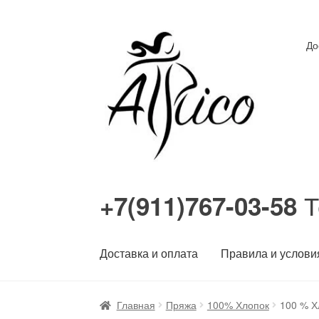
Перейти
Перейти
До
к
к
навигации
содержимому
Т
+7(911)767-03-58
Доставка и оплата
Правила и услови
Главная
Пряжа
100% Хлопок
100 % Х