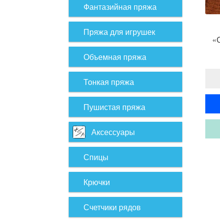
Фантазийная пряжа
Пряжа для игрушек
«
Объемная пряжа
Тонкая пряжа
Пушистая пряжа
Аксессуары
Спицы
Крючки
Счетчики рядов