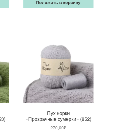
Положить в корзину
Пух норки
53)
«Прозрачные сумерки» (852)
270,00
₽