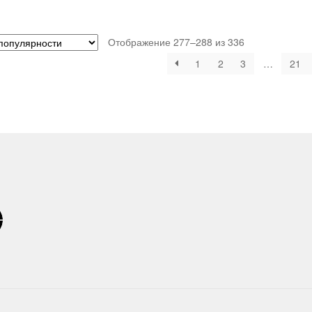
Отображение 277–288 из 336
1
2
3
…
21