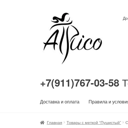
Перейти
Перейти
До
к
к
навигации
содержимому
Т
+7(911)767-03-58
Доставка и оплата
Правила и услови
Главная
Товары с меткой “Пушистый”
С