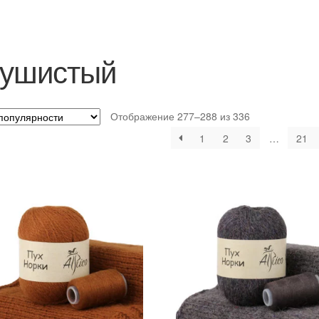
ушистый
Отображение 277–288 из 336
1
2
3
…
21