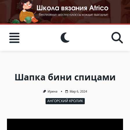
Skip
to
content
Шапка бини спицами
Ирина
Мар 6, 2024
АНГОРСКИЙ КРОЛИК