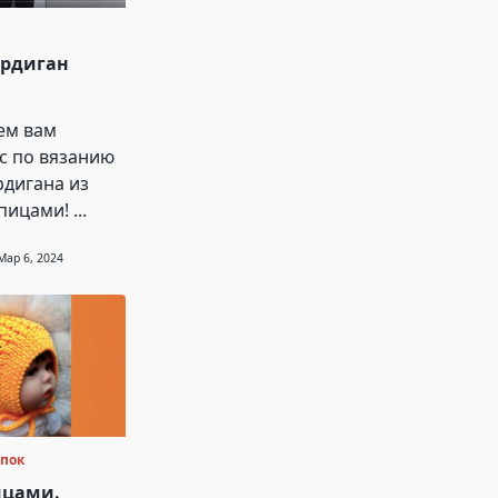
ардиган
ем вам
с по вязанию
рдигана из
пицами!
...
Мар 6, 2024
опок
ицами.