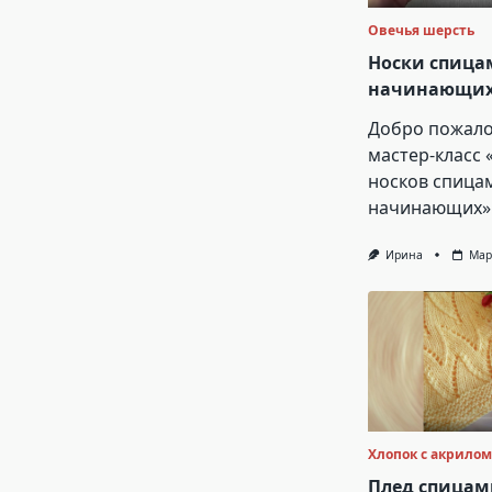
Овечья шерсть
Носки спица
начинающи
Добро пожало
мастер-класс 
носков спица
начинающих»!
Ирина
Мар
Хлопок с акрилом
Плед спицам