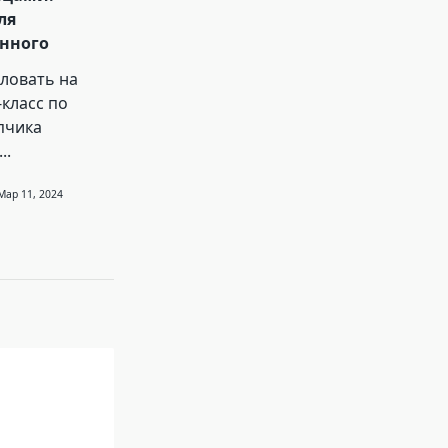
ля
нного
ловать на
класс по
пчика
...
Мар 11, 2024