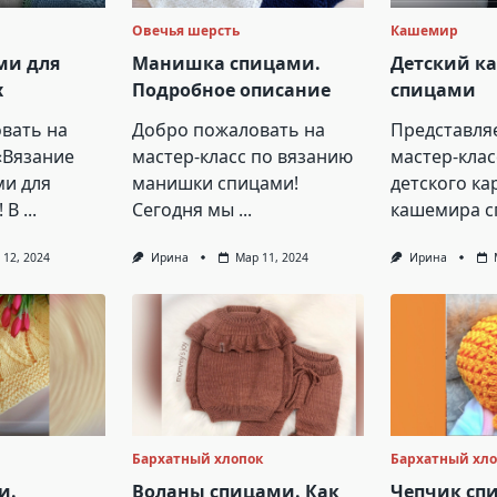
Овечья шерсть
Кашемир
ми для
Манишка спицами.
Детский к
х
Подробное описание
спицами
вать на
Добро пожаловать на
Представля
«Вязание
мастер-класс по вязанию
мастер-клас
ми для
манишки спицами!
детского ка
 В
...
Сегодня мы
...
кашемира с
 12, 2024
Ирина
Мар 11, 2024
Ирина
Бархатный хлопок
Бархатный хл
и.
Воланы спицами. Как
Чепчик сп