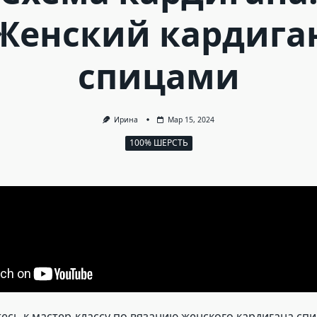
Женский кардига
спицами
Ирина
Мар 15, 2024
100% ШЕРСТЬ
сь к мастер-классу по вязанию женского кардигана сп