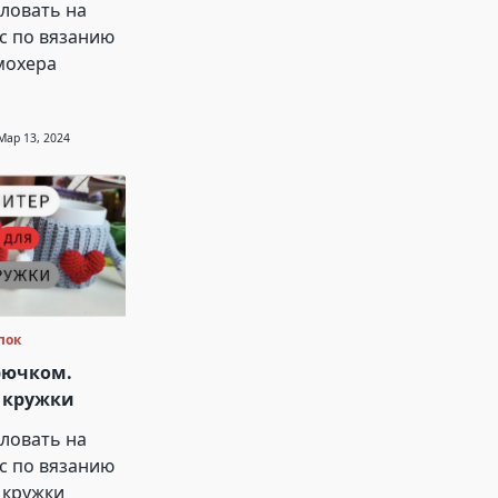
ловать на
с по вязанию
мохера
Мар 13, 2024
пок
рючком.
я кружки
ловать на
с по вязанию
 кружки