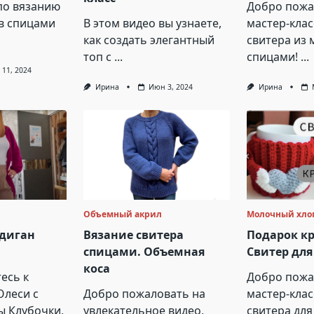
по вязанию
Добро пожа
в спицами
В этом видео вы узнаете,
мастер-клас
как создать элегантный
свитера из 
топ с
...
спицами!
...
 11, 2024
Ирина
Июн 3, 2024
Ирина
Объемный акрил
Молочный хло
диган
Вязание свитера
Подарок к
спицами. Объемная
Свитер дл
коса
есь к
Добро пожа
Олеси с
Добро пожаловать на
мастер-клас
ы Клубочки,
увлекательное видео,
свитера для