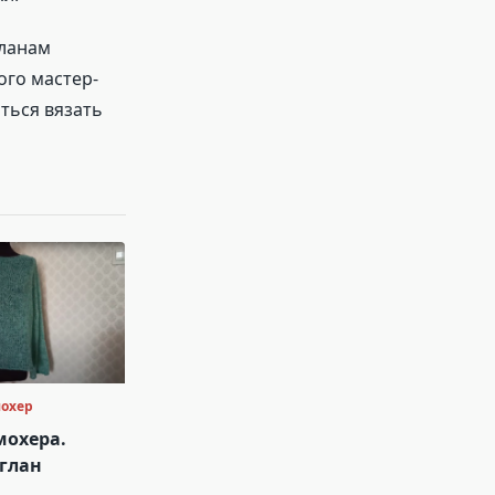
оланам
ого мастер-
ться вязать
мохер
мохера.
еглан