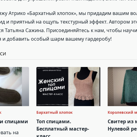
яжу Атрико «Бархатный хлопок», мы придадим вашим в
д и приятный на ощупь текстурный эффект. Автором эт
ся Татьяна Сажина. Присоединяйтесь к нам, чтобы научи
я и добавить особый шарм вашему гардеробу!
ИСИ
к
Бархатный хлопок
Королевский 
ки спицами
Топ спицами.
Свитер из 
Бесплатный мастер-
Нулевой р
вать на
класс