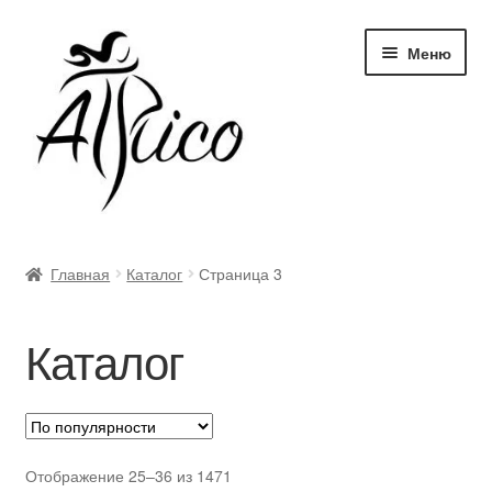
Перейти
Перейти
Меню
к
к
навигации
содержимому
Доставка и оплата
Главная
Каталог
Страница 3
Правила и условия
Каталог
Контакты
Корзина
Опт
Отображение 25–36 из 1471