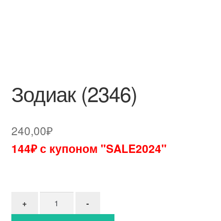
Зодиак (2346)
240,00
₽
144₽ с купоном "SALE2024"
Количество товара Зодиак (2346)
+
-