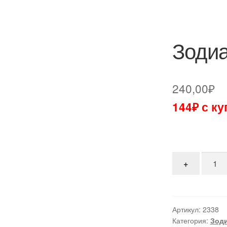
Зодиа
240,00
₽
144₽ с к
Количе
+
Артикул:
2338
Категория:
Зод