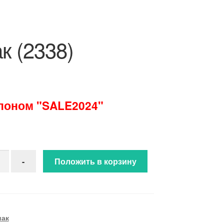
к (2338)
упоном "SALE2024"
ство товара Зодиак (2338)
-
Положить в корзину
иак