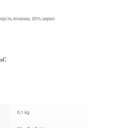
ерсть ягненка, 20% акрил
ы:
0,1 kg