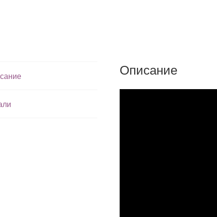
Описание
сание
али