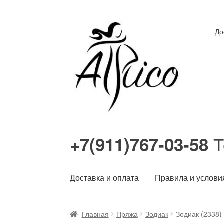
Перейти
Перейти
До
к
к
навигации
содержимому
Т
+7(911)767-03-58
Доставка и оплата
Правила и услови
Главная
Пряжа
Зодиак
Зодиак (2338)