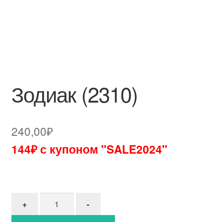
Зодиак (2310)
240,00
₽
144₽ с купоном "SALE2024"
Количество товара Зодиак (2310)
+
-