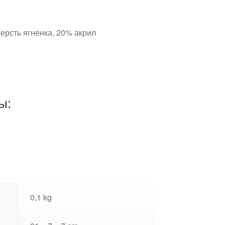
ерсть ягненка, 20% акрил
ы:
0,1 kg