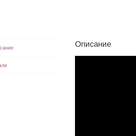
Описание
сание
али