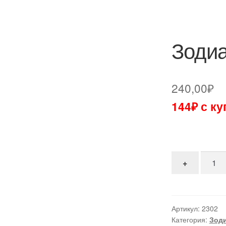
Зодиа
240,00
₽
144₽ с к
Количе
+
Артикул:
2302
Категория:
Зод