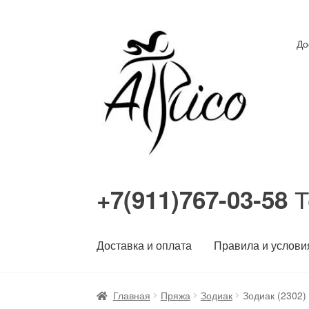
Перейти
Перейти
До
к
к
навигации
содержимому
Т
+7(911)767-03-58
Доставка и оплата
Правила и услови
Главная
Пряжа
Зодиак
Зодиак (2302)