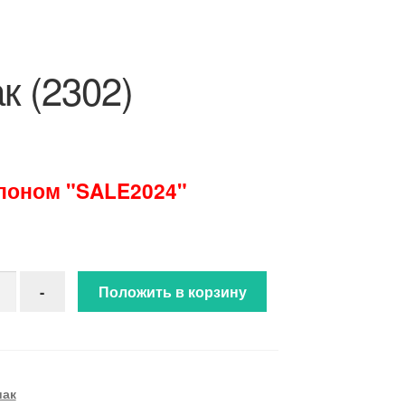
к (2302)
упоном "SALE2024"
ство товара Зодиак (2302)
-
Положить в корзину
иак