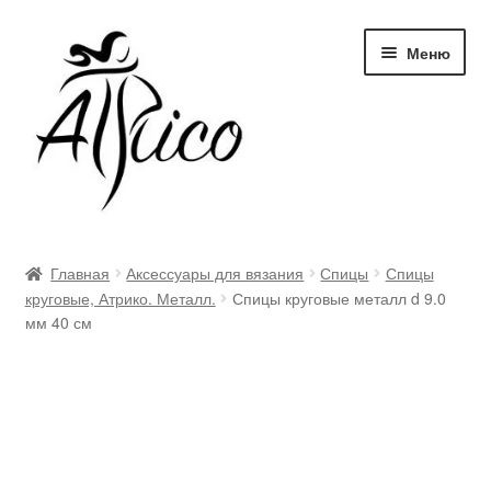
Перейти
Перейти
Меню
к
к
навигации
содержимому
Доставка и оплата
Главная
Аксессуары для вязания
Спицы
Спицы
круговые, Атрико. Металл.
Спицы круговые металл d 9.0
Правила и условия
мм 40 см
Контакты
Корзина
Опт