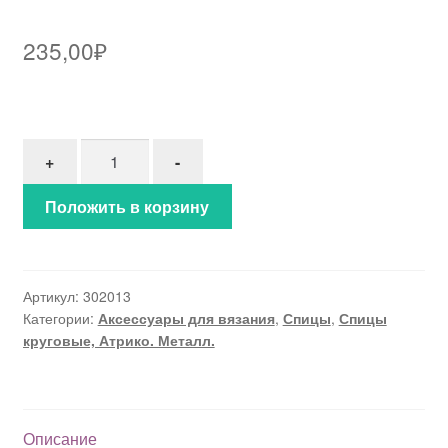
235,00
₽
Количество товара Спицы круговые металл d 9.0
+
-
Положить в корзину
Артикул:
302013
Категории:
Аксессуары для вязания
,
Спицы
,
Спицы
круговые, Атрико. Металл.
Описание