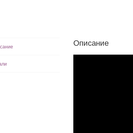
Описание
сание
али