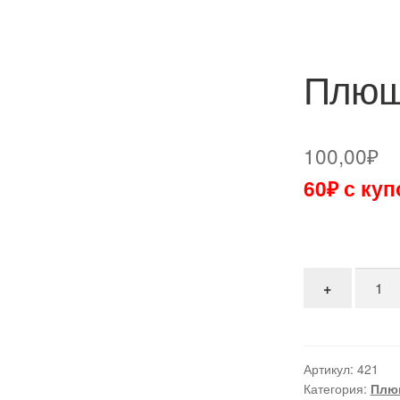
Плюш
100,00
₽
60₽ с ку
Количе
+
Артикул:
421
Категория:
Плю