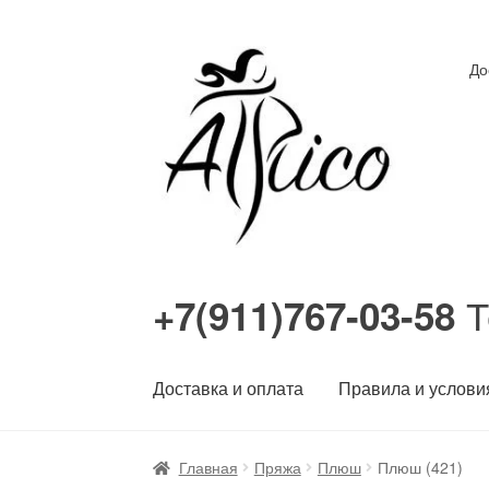
Перейти
Перейти
До
к
к
навигации
содержимому
Т
+7(911)767-03-58
Доставка и оплата
Правила и услови
Главная
Пряжа
Плюш
Плюш (421)