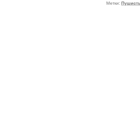
Метки:
Пушист