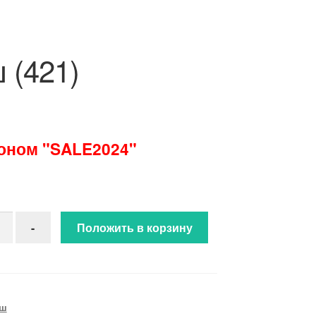
 (421)
поном "SALE2024"
ство товара Плюш (421)
-
Положить в корзину
ш