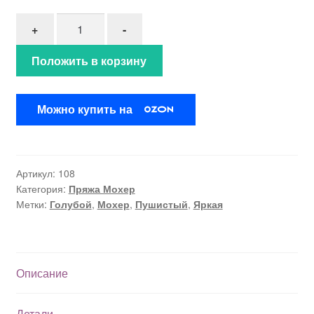
Количество товара Мохер "Весеннее небо" (108)
+
-
Положить в корзину
Можно купить на
Артикул:
108
Категория:
Пряжа Мохер
Метки:
Голубой
,
Мохер
,
Пушистый
,
Яркая
Описание
Детали