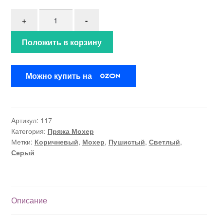
Количество товара Мохер "Какао с молоком" (117
+
-
Положить в корзину
Можно купить на
Артикул:
117
Категория:
Пряжа Мохер
Метки:
Коричневый
,
Мохер
,
Пушистый
,
Светлый
,
Серый
Описание