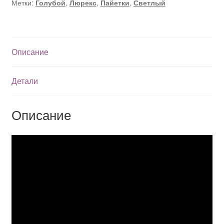
Метки:
Голубой
,
Люрекс
,
Пайетки
,
Светлый
Описание
Детали
Описание