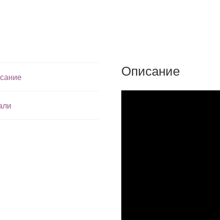
Описание
сание
али