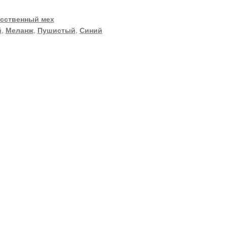
сственный мех
й
,
Меланж
,
Пушистый
,
Синий