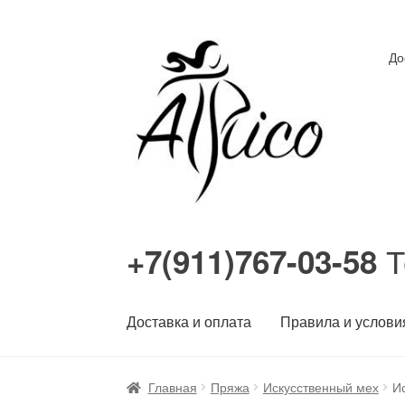
Перейти
Перейти
До
к
к
навигации
содержимому
Т
+7(911)767-03-58
Доставка и оплата
Правила и услови
Главная
Пряжа
Искусственный мех
И