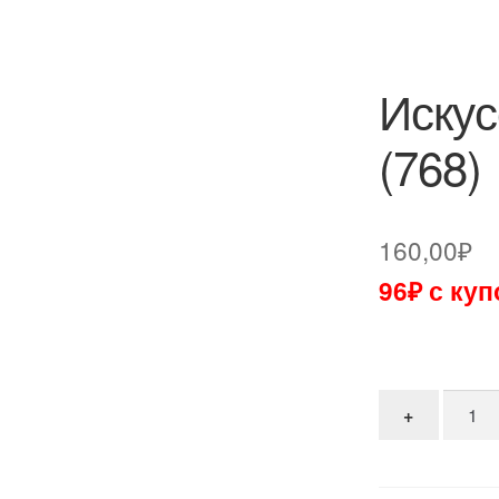
Искус
(768)
160,00
₽
96₽ с ку
Количе
+