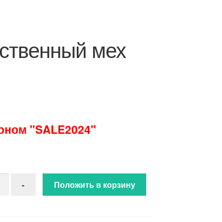
ственный мех
поном "SALE2024"
ство товара Искусственный мех (768)
-
Положить в корзину