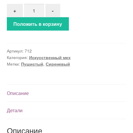
Количество товара Искусственный мех (712)
+
-
Положить в корзину
Артикул:
712
Категория:
Искусственный мех
Метки:
Пушистый
,
Сиреневый
Описание
Детали
Описание