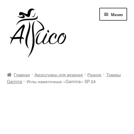
Перейти
Перейти
Меню
к
к
навигации
содержимому
Доставка и оплата
Главная
Аксессуары для вязания
Разное
Товары
Gamma
Иглы наметочные «Gamma» SP-24
Правила и условия
Контакты
Корзина
Опт