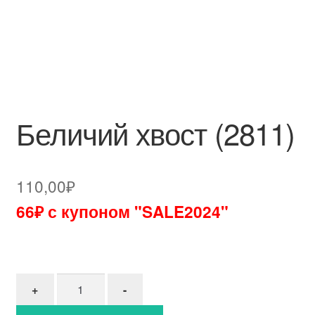
Беличий хвост (2811)
110,00
₽
66₽ с купоном "SALE2024"
Количество товара Беличий хвост (2811)
+
-