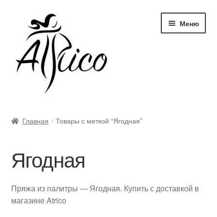
Перейти
Перейти
Меню
к
к
навигации
содержимому
Доставка и оплата
Главная
Товары с меткой “Ягодная”
Правила и условия
Ягодная
Контакты
Корзина
Пряжа из палитры — Ягодная. Купить с доставкой в
магазине Atrico
Опт