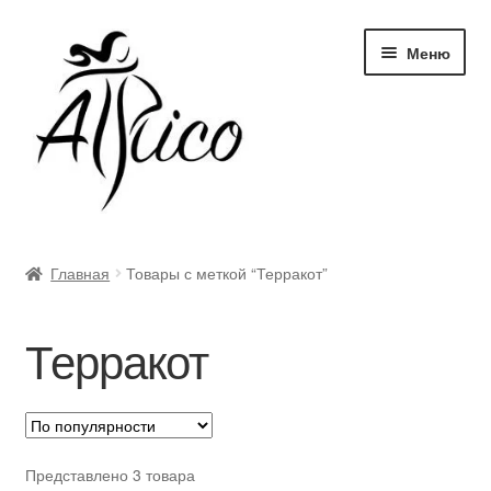
Перейти
Перейти
Меню
к
к
навигации
содержимому
Доставка и оплата
Главная
Товары с меткой “Терракот”
Правила и условия
Терракот
Контакты
Корзина
Опт
Представлено 3 товара