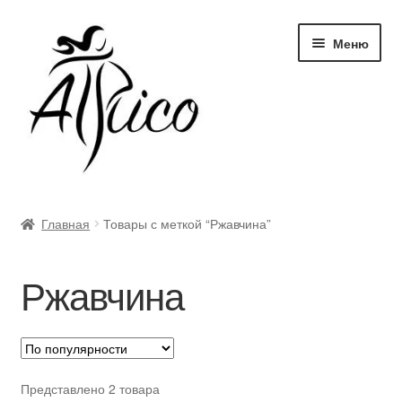
Перейти
Перейти
Меню
к
к
навигации
содержимому
Доставка и оплата
Главная
Товары с меткой “Ржавчина”
Правила и условия
Ржавчина
Контакты
Корзина
Опт
Представлено 2 товара