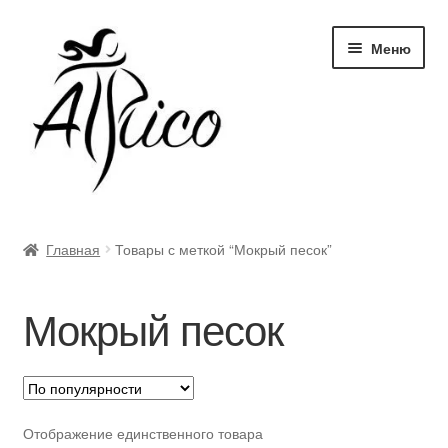
Перейти
Перейти
Меню
к
к
навигации
содержимому
Доставка и оплата
Главная
Товары с меткой “Мокрый песок”
Правила и условия
Мокрый песок
Контакты
Корзина
Опт
Отображение единственного товара